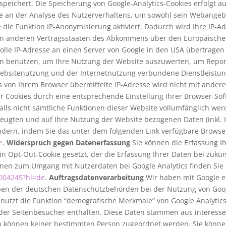
eichert. Die Speicherung von Google-Analytics-Cookies erfolgt auf
sse an der Analyse des Nutzerverhaltens, um sowohl sein Webange
die Funktion IP-Anonymisierung aktiviert. Dadurch wird Ihre IP-A
in anderen Vertragsstaaten des Abkommens über den Europäischen
olle IP-Adresse an einen Server von Google in den USA übertragen 
en benutzen, um Ihre Nutzung der Website auszuwerten, um Report
ebsitenutzung und der Internetnutzung verbundene Dienstleistu
s von Ihrem Browser übermittelte IP-Adresse wird nicht mit ande
 Cookies durch eine entsprechende Einstellung Ihrer Browser-Sof
falls nicht sämtliche Funktionen dieser Website vollumfänglich w
eugten und auf Ihre Nutzung der Website bezogenen Daten (inkl. I
ndern, indem Sie das unter dem folgenden Link verfügbare Browser
e
.
Widerspruch gegen Datenerfassung
Sie können die Erfassung Ih
ein Opt-Out-Cookie gesetzt, der die Erfassung Ihrer Daten bei zuk
onen zum Umgang mit Nutzerdaten bei Google Analytics finden Sie 
6004245?hl=de
.
Auftragsdatenverarbeitung
Wir haben mit Google e
ben der deutschen Datenschutzbehörden bei der Nutzung von Googl
nutzt die Funktion “demografische Merkmale” von Google Analytics
n der Seitenbesucher enthalten. Diese Daten stammen aus interes
n können keiner bestimmten Person zugeordnet werden. Sie können