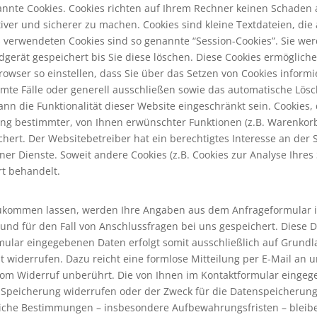
annte Cookies. Cookies richten auf Ihrem Rechner keinen Schaden 
tiver und sicherer zu machen. Cookies sind kleine Textdateien, di
ns verwendeten Cookies sind so genannte “Session-Cookies”. Sie w
dgerät gespeichert bis Sie diese löschen. Diese Cookies ermöglic
wser so einstellen, dass Sie über das Setzen von Cookies informi
mte Fälle oder generell ausschließen sowie das automatische Lös
kann die Funktionalität dieser Website eingeschränkt sein. Cookies
ng bestimmter, von Ihnen erwünschter Funktionen (z.B. Warenkorbf
ichert. Der Websitebetreiber hat ein berechtigtes Interesse an der
iner Dienste. Soweit andere Cookies (z.B. Cookies zur Analyse Ihre
rt behandelt.
ukommen lassen, werden Ihre Angaben aus dem Anfrageformular i
nd für den Fall von Anschlussfragen bei uns gespeichert. Diese D
ular eingegebenen Daten erfolgt somit ausschließlich auf Grundlage 
t widerrufen. Dazu reicht eine formlose Mitteilung per E-Mail an 
vom Widerruf unberührt. Die von Ihnen im Kontaktformular eingege
r Speicherung widerrufen oder der Zweck für die Datenspeicherung 
liche Bestimmungen – insbesondere Aufbewahrungsfristen – bleib