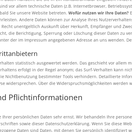
ind vor allem technische Daten (z.B. Internetbrowser, Betriebssyst
obald Sie unsere Website betreten.
Wofür nutzen wir Ihre Daten?
E
währleisten. Andere Daten können zur Analyse Ihres Nutzerverhalt
s Recht unentgeltlich Auskunft über Herkunft, Empfänger und Zw
cht, die Berichtigung, Sperrung oder Löschung dieser Daten zu ve
 unter der im Impressum angegebenen Adresse an uns wenden. Des
rittanbietern
halten statistisch ausgewertet werden. Das geschieht vor allem 
haltens erfolgt in der Regel anonym; das Surf-Verhalten kann nic
ie Nichtbenutzung bestimmter Tools verhindern. Detaillierte Info
yse widersprechen. Über die Widerspruchsmöglichkeiten werden wi
nd Pflichtinformationen
z Ihrer persönlichen Daten sehr ernst. Wir behandeln Ihre perso
schriften sowie dieser Datenschutzerklärung. Wenn Sie diese We
gene Daten sind Daten, mit denen Sie persönlich identifiziert w