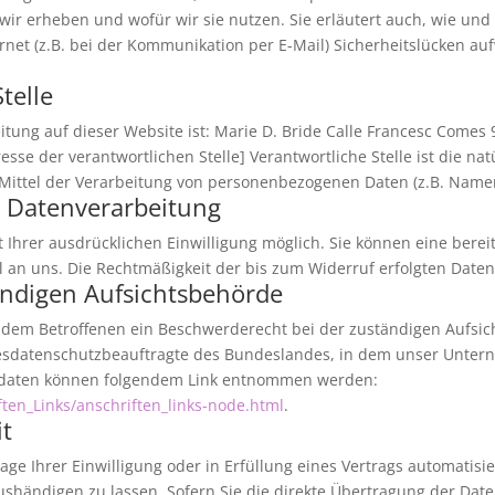
wir erheben und wofür wir sie nutzen. Sie erläutert auch, wie un
rnet (z.B. bei der Kommunikation per E-Mail) Sicherheitslücken au
telle
eitung auf dieser Website ist: Marie D. Bride Calle Francesc Come
esse der verantwortlichen Stelle] Verantwortliche Stelle ist die nat
ttel der Verarbeitung von personenbezogenen Daten (z.B. Namen, 
r Datenverarbeitung
Ihrer ausdrücklichen Einwilligung möglich. Sie können eine bereits
il an uns. Die Rechtmäßigkeit der bis zum Widerruf erfolgten Date
ändigen Aufsichtsbehörde
ht dem Betroffenen ein Beschwerderecht bei der zuständigen Aufsi
desdatenschutzbeauftragte des Bundeslandes, in dem unser Unterne
tdaten können folgendem Link entnommen werden:
ten_Links/anschriften_links-node.html
.
it
ge Ihrer Einwilligung oder in Erfüllung eines Vertrags automatisie
händigen zu lassen. Sofern Sie die direkte Übertragung der Dat