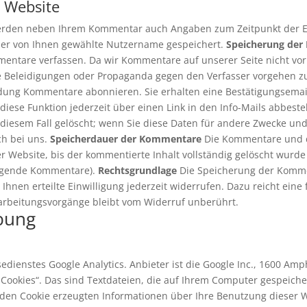
 Website
werden neben Ihrem Kommentar auch Angaben zum Zeitpunkt der Er
der von Ihnen gewählte Nutzername gespeichert.
Speicherung der 
mentare verfassen. Da wir Kommentare auf unserer Seite nicht vor 
ie Beleidigungen oder Propaganda gegen den Verfasser vorgehen 
dung Kommentare abonnieren. Sie erhalten eine Bestätigungsemail
iese Funktion jederzeit über einen Link in den Info-Mails abbest
sem Fall gelöscht; wenn Sie diese Daten für andere Zwecke und a
ch bei uns.
Speicherdauer der Kommentare
Die Kommentare und di
r Website, bis der kommentierte Inhalt vollständig gelöscht wurd
digende Kommentare).
Rechtsgrundlage
Die Speicherung der Kommen
n Ihnen erteilte Einwilligung jederzeit widerrufen. Dazu reicht eine
rarbeitungsvorgänge bleibt vom Widerruf unberührt.
bung
dienstes Google Analytics. Anbieter ist die Google Inc., 1600 Am
„Cookies“. Das sind Textdateien, die auf Ihrem Computer gespeich
 den Cookie erzeugten Informationen über Ihre Benutzung dieser W