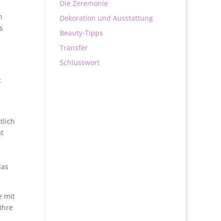
Die Zeremonie
n
Dekoration und Ausstattung
s
Beauty-Tipps
Transfer
Schlusswort
t
tlich
t
das
e mit
Ihre