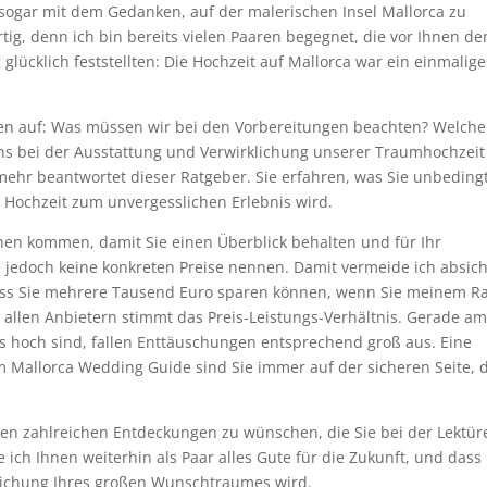
e sogar mit dem Gedanken, auf der malerischen Insel Mallorca zu
rtig, denn ich bin bereits vielen Paaren begegnet, die vor Ihnen de
glücklich feststellten: Die Hochzeit auf Mallorca war ein einmalige
agen auf: Was müssen wir bei den Vorbereitungen beachten? Welche
uns bei der Ausstattung und Verwirklichung unserer Traumhochzeit
l mehr beantwortet dieser Ratgeber. Sie erfahren, was Sie unbeding
e Hochzeit zum unvergesslichen Erlebnis wird.
hen kommen, damit Sie einen Überblick behalten und für Ihr
 jedoch keine konkreten Preise nennen. Damit vermeide ich absich
dass Sie mehrere Tausend Euro sparen können, wenn Sie meinem Ra
bei allen Anbietern stimmt das Preis-Leistungs-Verhältnis. Gerade am
 hoch sind, fallen Enttäuschungen entsprechend groß aus. Eine
em Mallorca Wedding Guide sind Sie immer auf der sicheren Seite, 
den zahlreichen Entdeckungen zu wünschen, die Sie bei der Lektür
ch Ihnen weiterhin als Paar alles Gute für die Zukunft, und dass 
klichung Ihres großen Wunschtraumes wird.