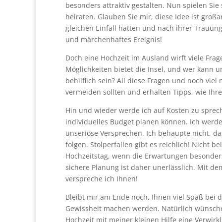
besonders attraktiv gestalten. Nun spielen Si
heiraten. Glauben Sie mir, diese Idee ist großa
gleichen Einfall hatten und nach ihrer Trauung 
und märchenhaftes Ereignis!
Doch eine Hochzeit im Ausland wirft viele Fr
Möglichkeiten bietet die Insel, und wer kann 
behilflich sein? All diese Fragen und noch vie
vermeiden sollten und erhalten Tipps, wie Ihr
Hin und wieder werde ich auf Kosten zu sprec
individuelles Budget planen können. Ich werde
unseriöse Versprechen. Ich behaupte nicht, 
folgen. Stolperfallen gibt es reichlich! Nicht 
Hochzeitstag, wenn die Erwartungen besonders
sichere Planung ist daher unerlässlich. Mit d
verspreche ich Ihnen!
Bleibt mir am Ende noch, Ihnen viel Spaß bei 
Gewissheit machen werden. Natürlich wünsche i
Hochzeit mit meiner kleinen Hilfe eine Verwir